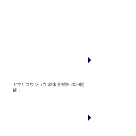
新着情報
NEW
ヤマサコウショウ 歳末感謝祭 2024開
催！
催事出店情報
NEW