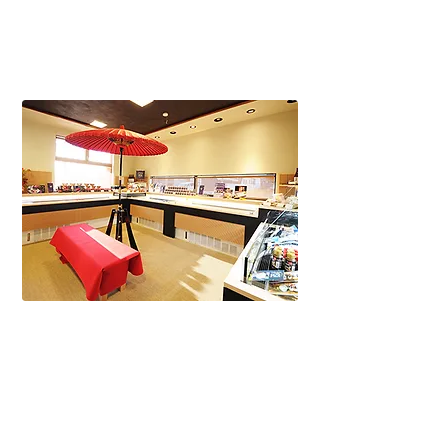
日々買付し独自の加工技術でより一層付
加価値のある製品にして全国へお届けし
ています。
第二事業部
若鶏の鶏肉を使用したジューシーなつく
ねに牛タンを入れた牛タン入りつくね、
昔ながらの製法と備長炭で焼き上げた笹
かまぼこを製造しております。