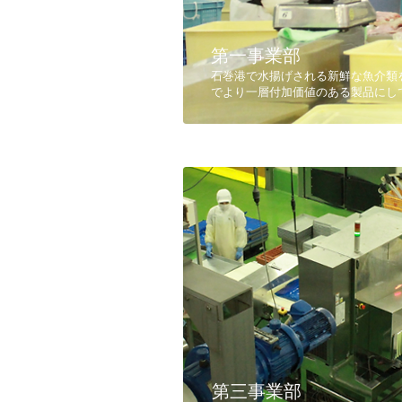
第一事業部
​石巻港で水揚げされる新鮮な魚介
でより一層付加価値のある製品にし
第三事業部