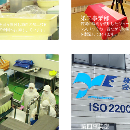
第二事業部
若鶏の鶏肉を使用したジュー
類を日々買付し独自の加工技術
ン入りつくね、昔ながらの製
て全国へお届けしています。
を製造しております。
第四事業部