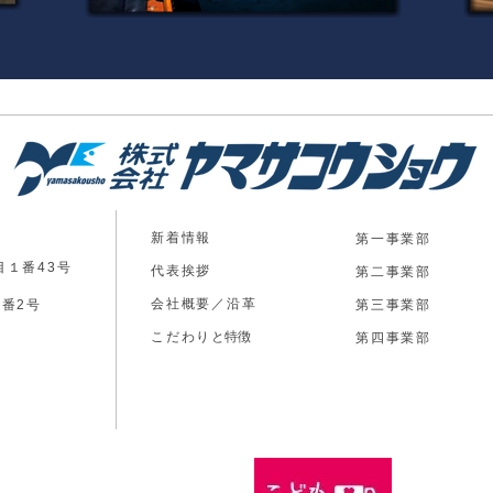
新着情報
第一事業部
目１番43号
代表挨拶
第二事業部
会社概要／沿革
2番2号
第三事業部
​こだわり
​と特徴
​第四事業部