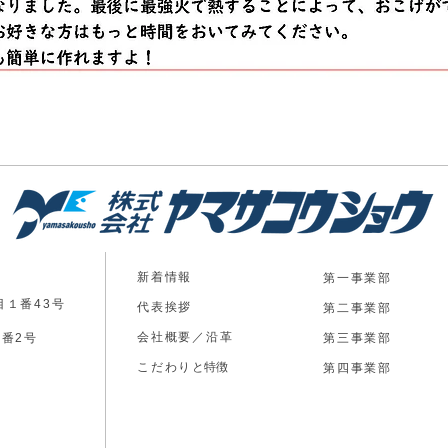
新着情報
第一事業部
目１番43号
代表挨拶
第二事業部
会社概要／沿革
2番2号
第三事業部
​こだわり
​と特徴
​第四事業部