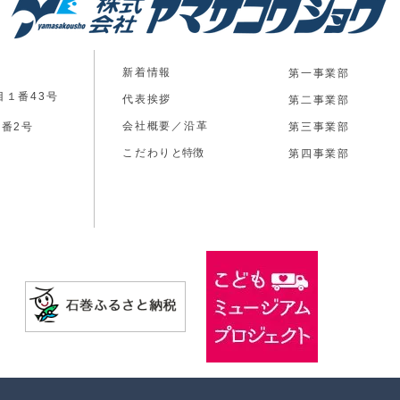
新着情報
第一事業部
目１番43号
代表挨拶
第二事業部
会社概要／沿革
2番2号
第三事業部
​こだわり
​と特徴
​第四事業部