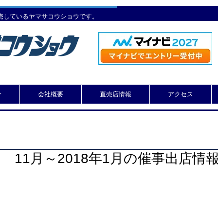
売しているヤマサコウショウです。
介
会社概要
直売店情報
アクセス
11月～2018年1月の催事出店情