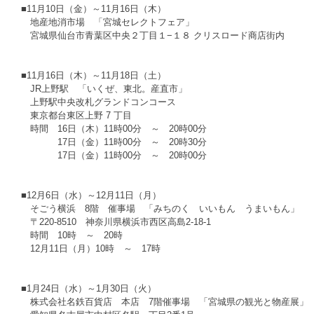
■11月10日（金）～11月16日（木）
　地産地消市場　「宮城セレクトフェア」
　宮城県仙台市青葉区中央２丁目１−１８ クリスロード商店街内
■11月16日（木）～11月18日（土）
　JR上野駅　「いくぜ、東北。産直市」
　上野駅中央改札グランドコンコース
　東京都台東区上野 7 丁目
　時間　16日（木）11時00分　～　20時00分
　　　　17日（金）11時00分　～　20時30分
　　　　17日（金）11時00分　～　20時00分
■12月6日（水）～12月11日（月）
　そごう横浜　8階　催事場　「みちのく　いいもん　うまいもん」
　〒220-8510　神奈川県横浜市西区高島2-18-1
　時間　10時　～　20時
　12月11日（月）10時　～　17時
■1月24日（水）～1月30日（火）
　株式会社名鉄百貨店　本店　7階催事場　「宮城県の観光と物産展」