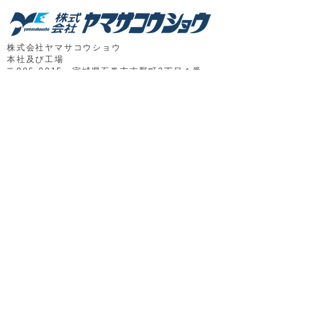
株式会社ヤマサコウショウ
本社及び工場
​〒986-0015 宮城県石巻市吉野町3丁目１番
43号
第二工場
〒986-0022 宮城県石巻市魚町1丁目2番2号
TEL：0225-23-0151（代）
​FAX：0225-95-8738
​アクセスマップ
新着情報
第一事業部
代表挨拶
第二事業部
会社概要／沿革
第三事業部
​こだわり
​と特徴
​第四事業部
ヤマサコウショウの取り組み
直売店情報